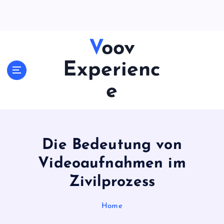
S
k
i
p
Voov
t
o
Experienc
c
e
o
n
t
e
n
Die Bedeutung von
t
Videoaufnahmen im
Zivilprozess
Home