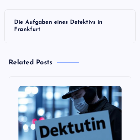
P
Die Aufgaben eines Detektivs in
o
Frankfurt
s
t
Related Posts
n
a
v
i
g